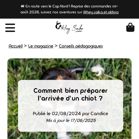
🚐 En route vers le Cap Nord ! Reprise des commandes mi-
août 2026, suivez nos aventures sur
@hey.saika.et.aldora
>
>
Accueil
Le magazine
Conseils pédagogiques
Comment bien préparer
l'arrivée d'un chiot ?
Publié le 02/08/2024 par Candice
Mis à jour le 17/06/2025