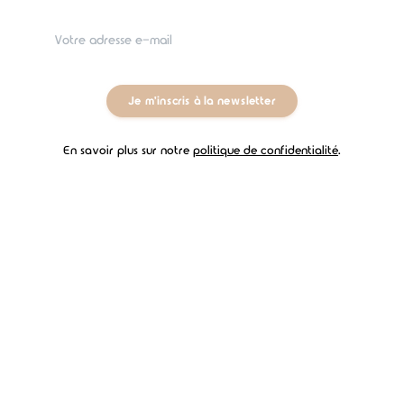
Le vaccin contre la toux du chenil
peut se présenter
sous deux formes :
Un vaccin injectable, administré sous la peau de
votre chien à l'aide d'une seringue.
Je m'inscris à la newsletter
Un vaccin intranasal, administré dans les narines
En savoir plus sur notre
politique de confidentialité
.
de votre chien.
Il est recommandé si vous emmenez votre chien dans
des lieux qui rassemblent de nombreux autres chiens.
Le vaccin contre la piroplasmose
La piroplasmose est une maladie transmise par les
tiques.
La vaccination contre la piroplasmose
est donc
fortement recommandée pour les chiens vivant dans
des zones présentant une forte concentration de
tiques.