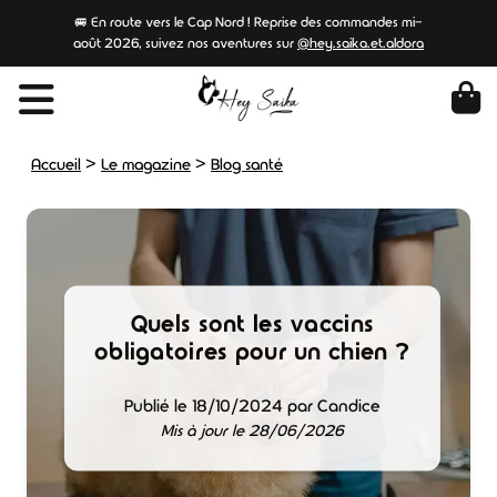
🚐 En route vers le Cap Nord ! Reprise des commandes mi-
août 2026, suivez nos aventures sur
@hey.saika.et.aldora
>
>
Accueil
Le magazine
Blog santé
Quels sont les vaccins
obligatoires pour un chien ?
Publié le 18/10/2024 par Candice
Mis à jour le 28/06/2026