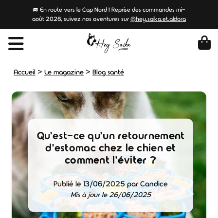
🚐 En route vers le Cap Nord ! Reprise des commandes mi-
août 2026, suivez nos aventures sur
@hey.saika.et.aldora
>
>
Accueil
Le magazine
Blog santé
Qu'est-ce qu'un retournement
d'estomac chez le chien et
comment l'éviter ?
Publié le 13/06/2025 par Candice
Mis à jour le 26/06/2025