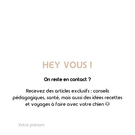
évaluer les conséquences du SDTE au niveau de la
paroi gastrique et de la rate.
Le vétérinaire peut également décider de réaliser
une gastropexie, c'est-à-dire, une chirurgie qui
consiste à fixer l'estomac à la paroi abdominale pour
éviter les récidives.
À l'issue de la chirurgie,
le chien est généralement placé
en surveillance accrue pour une période de 24 à 48
HEY VOUS !
heures
, le temps d'écarter les risques de complications
éventuelles (arythmie cardiaque, baisse du niveau de
On reste en contact ?
potassium dans le sang, dégénérescence de la paroi,
atteinte de la rate, etc.).
Recevez des articles exclusifs : conseils
pédagogiques, santé, mais aussi des idées recettes
Sachez qu'en cas de nécrose, le vétérinaire pourra
et voyages à faire avec votre chien 🐶
procéder à une gastrectomie, c'est-à-dire au retrait
de la partie de la paroi gastrique nécrosée.
Et si la rate est touchée, il est possible que le vétérinaire
doive la retirer en pratiquant une splénectomie.