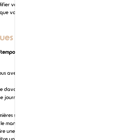
ier votre façon de vivre. Parfois,
que vous aviez avant : seul ou en
ues ?
t temporaire
et ne dure pas plus de
ous avez plusieurs remèdes :
endre davantage de temps pour vous
ine journée, quand votre chiot dort
ières semaines, faites de votre
 le manque de sommeil), mais aussi
 une activité qui vous plaît
t-être un peu au début mais votre