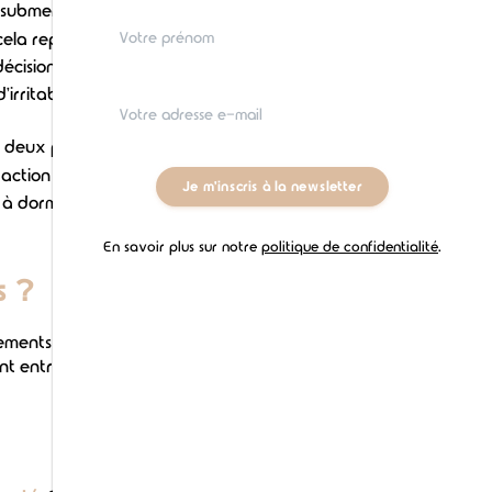
ubmergé à l'arrivée d'un chiot,
 cela représente. Et vous pouvez
cision d'adopter un chiot. La
ritabilité et des crises de colère.
s deux premiers symptômes : votre
faction et une tension émotionnelle
Je m'inscris à la newsletter
 à dormir (surtout les premières
En savoir plus sur notre
politique de confidentialité
.
s ?
ements plus ou moins importants.
ent entraîner
les symptômes du