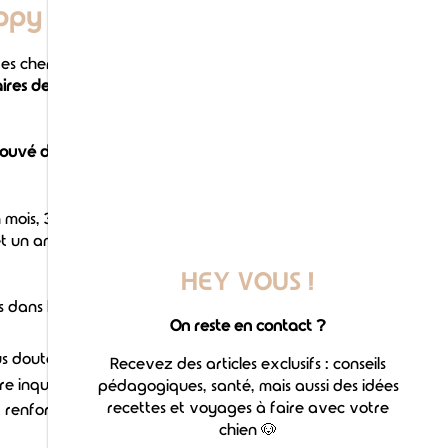
ppy blues ?
s chercheurs de l'université
res de chiots étaient victimes du
rouvé d'importants sentiments
mois, 31,0 % entre 1 à 5 mois, 29,5
et un an et 19,3 % ont déclaré que
HEY VOUS !
és dans l'étude :
On reste en contact ?
us doutez de vos capacités à
Recevez des articles exclusifs : conseils
e inquiétude pour le bien-être et
pédagogiques, santé, mais aussi des idées
recettes et voyages à faire avec votre
renforce le sentiment d'anxiété.
chien 🐶