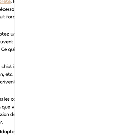
preté
.
Avant ses 6 mois, le chiot a
écessaire de se lever la nuit si vous
uit forcément à la qualité de votre
tez un chiot, vous avez tendance
ouvent que la réalité ne soit pas
. Ce qui créé un sentiment de
 chiot implique de mettre en place
n, etc. Il faut généralement un
scrivent naturellement dans une
es les contraintes imposées par
ion que vous entretenez avec votre
ession de ne pas vous attacher à
r.
dopter un chiot, c'est intégrer un