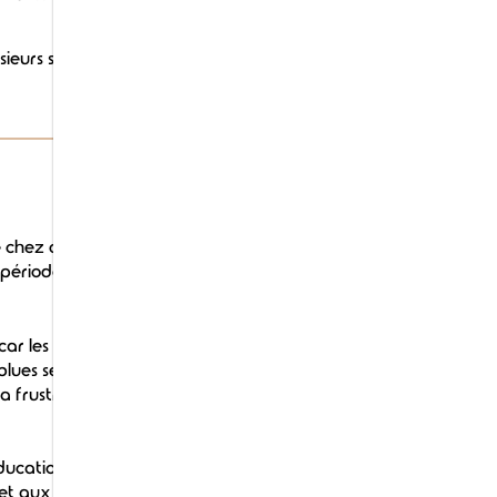
eurs solutions existent pour le
e chez certaines personnes qui
une période post-adoption durant
car les symptômes sont très
 blues se manifeste généralement
la frustration, des regrets et de
éducation canine, a créé « How to
et aux adoptants d'éduquer leur