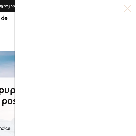
@hey.saika.et.aldora
 de
Le
magazine
 puppy
 post-
?
ndice