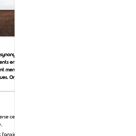
nt synonyme de profonds
ments entraînent chez vous
vant mener à une forme de
lues. On vous explique.
erse certaines personnes
r.
 l'anxiété, un sentiment de