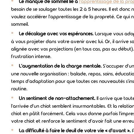
Le manque de sommeil lié à
l'apprentissage de la pro
besoin de se soulager toutes les 2 à 5 heures. Il est donc n
voulez accélérer l'apprentissage de la propreté. Ce qui n
sommeil.
Le décalage avec vos espérances.
Lorsque vous adop
à vous projeter dans votre avenir avec lui. Or, il arrive s
alignée avec vos projections (en tous cas, pas au début)
frustration intense.
L'augmentation de la charge mentale.
S'occuper d'un
une nouvelle organisation : balade, repas, soins, éducatio
temps d'adaptation pour que toutes ces nouveautés s'in
routine.
Un sentiment de non-attachement.
Il arrive que tout
l'arrivée d'un chiot semblent insurmontables. Et la relat
chiot en pâtit forcément. Cela vous donne parfois l'impr
votre chiot et renforce le sentiment d'avoir fait une erreu
La difficulté à faire le deuil de votre vie « d'avant ».
A