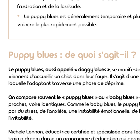
frustration et de la lassitude.
Le puppy blues est généralement temporaire et plusi
vaincre le plus rapidement possible.
Puppy blues : de quoi s'agit-il ?
Le puppy blues, aussi appelé « doggy blues »
, se manifest
viennent d'accueillir un chiot dans leur foyer. Il s'agit d'
laquelle l'adoptant traverse une phase de déprime.
On compare souvent le « puppy blues » au « baby blues »
proches, voire identiques. Comme le baby blues, le puppy
par du stress, de l'anxiété, une instabilité émotionnelle, de 
l'irritabilité.
Michele Lennon, éducatrice certifiée et spécialisée dans l'
train a dream dog », un programme d'éducation qui perm