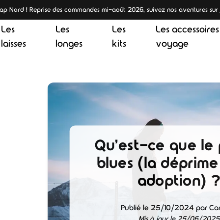
 Cap Nord ! Reprise des commandes mi-août 2026, suivez nos aventures sur
Les
Les
Les
Les accessoires
laisses
longes
kits
voyage
Qu'est-ce que le
blues (la déprime
adoption) 
Publié le 25/10/2024 par Ca
Mis à jour le 25/06/2025