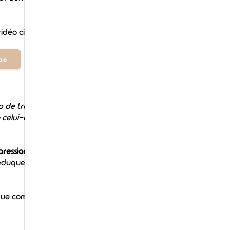
idéo ci-dessous :
ube
up de travail et c'est un peu comme
elui-ci est poilu et qu'il a des
ression lorsqu'on adopte un chiot
éduquer son chien, le guider et lui
que comment reconnaître les