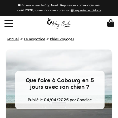
🚐 En route vers le Cap Nord ! Reprise des commandes mi-
août 2026, suivez nos aventures sur
@hey.saika.et.aldora
>
>
Accueil
Le magazine
Idées voyages
Que faire à Cabourg en 5
jours avec son chien ?
Publié le 04/04/2025 par Candice