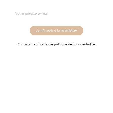
Plage de Merville-Franceville - Cabourg avec
Je m'inscris à la newsletter
son chien
En savoir plus sur notre
politique de confidentialité
.
Descriptif complet de la randonnée
Dîner sur Cabourg et balade digestive
Le centre-ville de Cabourg est un vrai repère à bonnes
adresses ! Nous y étions pour le nouvel an, je peux vous
dire qu'on a fait marcher le commerce local ! Et nous
nous sommes régalés !
Un soir, pour le dîner, nous sommes allés chez L'Olivier,