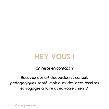
Refuge d'oiseaux migrateurs -
Cabourg avec son chien
Le long du parcours, vous passerez à l'intérieur des
terres, mais aussi en bord de mer et notamment sur la
plage de Merville-Franceville. Il y a un passage avec
des petites dunes, Saika en a profité à fond (comme
l'atteste son sourire visible sur la photo ci-dessous) !
HEY VOUS !
On reste en contact ?
Recevez des articles exclusifs : conseils
pédagogiques, santé, mais aussi des idées recettes
et voyages à faire avec votre chien 🐶