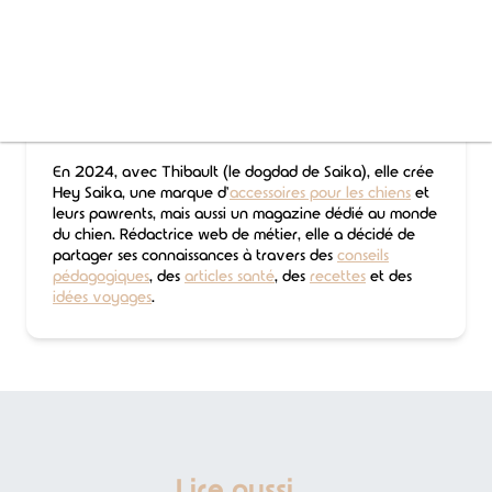
Cofondatrice de Hey Saika
Après avoir adopté Saika en 2022, Candice s'est
passionnée pour l'univers canin. Elle s'est formée (et
continue de se former) et a passé l'ACACED afin de
renforcer ses compétences en matière d'éducation
canine.
En 2024, avec Thibault (le dogdad de Saika), elle crée
Hey Saika, une marque d'
accessoires pour les chiens
et
leurs pawrents, mais aussi un magazine dédié au monde
du chien. Rédactrice web de métier, elle a décidé de
partager ses connaissances à travers des
conseils
pédagogiques
, des
articles santé
, des
recettes
et des
idées voyages
.
Lire aussi...