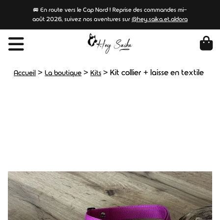
🚐 En route vers le Cap Nord ! Reprise des commandes mi-
août 2026, suivez nos aventures sur
@hey.saika.et.aldora
>
>
>
Kit collier + laisse en textile
Accueil
La boutique
Kits